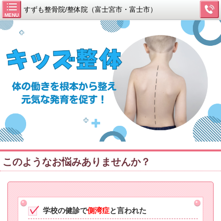
すずも整骨院/整体院（富士宮市・富士市）
MENU
このようなお悩みありませんか？
学校の健診で
側湾症
と言われた