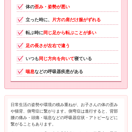
体の
歪み・姿勢が悪い
立った時に、
片方の肩だけ服がずれる
転ぶ時に
同じ足から転ぶことが多い
足の長さが左右で違う
いつも
同じ方向を向いて
寝ている
喘息
などの呼吸器疾患がある
日常生活の姿勢や環境の積み重ねが、お子さんの体の歪み
や猫背、側弯症に繋がります。側弯症は進行すると、背部
腰の痛み・頭痛・喘息などの呼吸器症状・アトピーなどに
繋がることもあります。