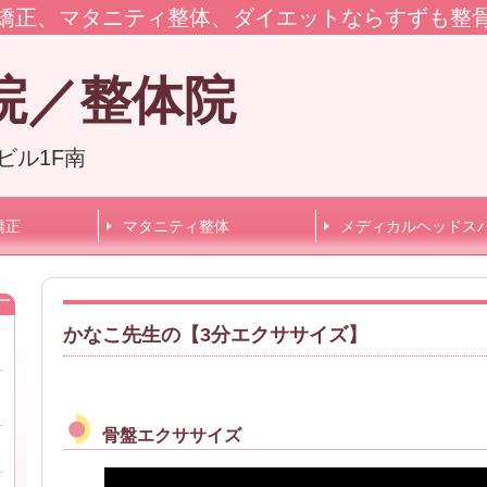
矯正、マタニティ整体、ダイエットならすずも整
院
／整体院
ビル1F南
矯正
マタニティ整体
メディカルヘッドス
かなこ先生の【3分エクササイズ】
骨盤エクササイズ