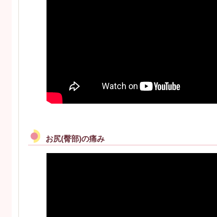
お尻(臀部)の痛み