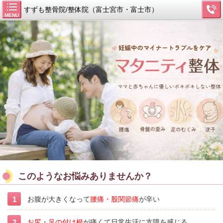
すずも整骨院/整体院（富士宮市・富士市）
MENU
このようなお悩みありませんか？
お腹が大きくなって
腰痛・股関節痛
が辛い
お尻・足の付け根
が痛くて日常生活に支障を感じる