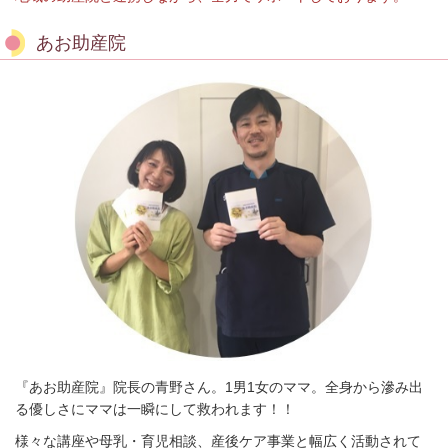
あお助産院
『あお助産院』院長の青野さん。1男1女のママ。全身から滲み出
る優しさにママは一瞬にして救われます！！
様々な講座や母乳・育児相談、産後ケア事業と幅広く活動されて